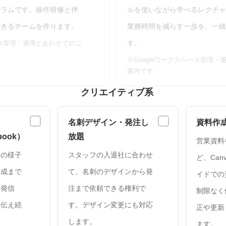
グラムです。操作研修と伴
ルを使いながら学べるレクチャ
できるチームを作ります。
業務時間を減らす一歩を、一緒
す。
ース管理・運用とあわせてのご
※Googleワークスペース管理
案内です
クリエイティブ系
名刺デザイン・発注し
資料作
ebook）
放題
営業資料
トの様子
スタッフの入退社に合わせ
ど、Canv
作成まで
て、名刺のデザインから発
イドでの
な発信
注まで依頼できる権利で
制限なく
を伝え続
す。デザイン変更にも対応
正や更新
します。
ます。