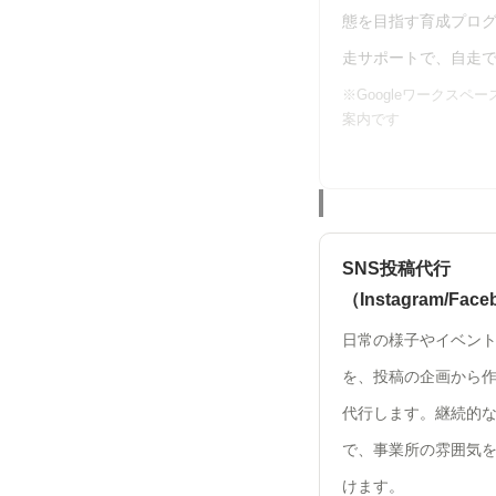
態を目指す育成プロ
走サポートで、自走
※Googleワークスペ
案内です
SNS投稿代行
（Instagram/Fac
日常の様子やイベン
を、投稿の企画から
代行します。継続的
で、事業所の雰囲気
けます。