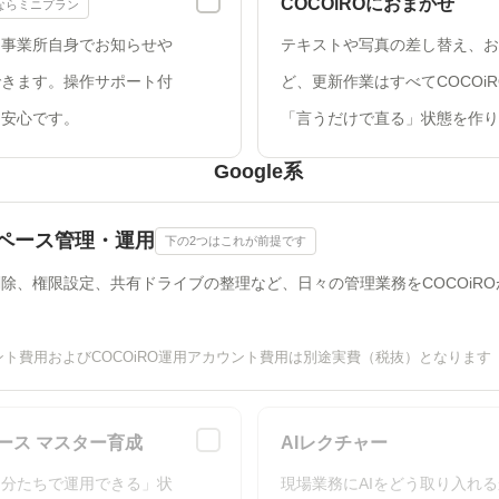
COCOiROにおまかせ
ならミニプラン
、事業所自身でお知らせや
テキストや写真の差し替え、お
できます。操作サポート付
ど、更新作業はすべてCOCOi
も安心です。
「言うだけで直る」状態を作り
Google系
スペース管理・運用
下の2つはこれが前提です
除、権限設定、共有ドライブの整理など、日々の管理業務をCOCOiR
ト費用およびCOCOiRO運用アカウント費用は別途実費（税抜）となります
ペース マスター育成
AIレクチャー
自分たちで運用できる」状
現場業務にAIをどう取り入れ