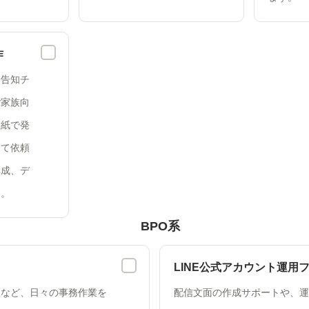
作
ト告知チ
ご家族向
、紙で発
めて依頼
構成、デ
す。
BPO系
LINE公式アカウント運用
力など、日々の事務作業を
配信文面の作成サポートや、運