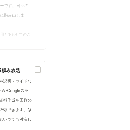
ーです。日々の
に踏み出しま
・運用とあわせてのご
成頼み放題
や説明スライドな
aやGoogleスラ
資料作成を回数の
依頼できます。修
もいつでも対応し