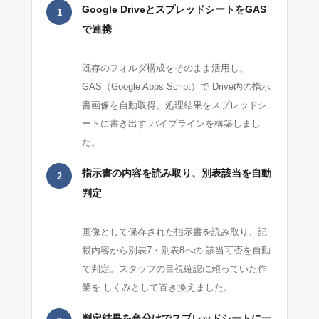
Google DriveとスプレッドシートをGAS
1
で連携
既存のフォルダ構成をそのまま活用し、
GAS（Google Apps Script）で Drive内の指示
書画像を自動取得。処理結果をスプレッドシ
ートに書き出す パイプラインを構築しまし
た。
指示書の内容を読み取り、別表該当を自動
2
判定
画像として保存された指示書を読み取り、記
載内容から別表7・別表8への 該当可否を自動
で判定。スタッフの目視確認に頼っていた作
業を しくみとして置き換えました。
判定結果を色分けでスプレッドシートに一