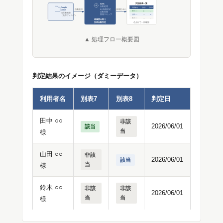
判定結果一覧
GAS
自動処理
Google
利用者名
別表7
別表8
6分制限対応
自動取得
結果書き出し
Drive
田中 ○○
●
—
自動再開
指示書画像
重複スキップ
山田 ○○
—
●
（既存フォルダ）
鈴木 ○○
—
—
画像読み取り
別表自動判定
色分けで一目確認
▲ 処理フロー概要図
判定結果のイメージ（ダミーデータ）
利用者名
別表7
別表8
判定日
田中 ○○
非該
2026/06/01
該当
当
様
山田 ○○
非該
2026/06/01
該当
当
様
鈴木 ○○
非該
非該
2026/06/01
当
当
様