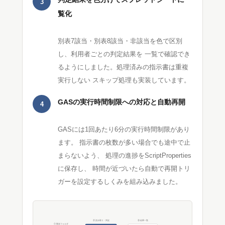
3
覧化
別表7該当・別表8該当・非該当を色で区別
し、利用者ごとの判定結果を 一覧で確認でき
るようにしました。処理済みの指示書は重複
実行しない スキップ処理も実装しています。
GASの実行時間制限への対応と自動再開
4
GASには1回あたり6分の実行時間制限があり
ます。 指示書の枚数が多い場合でも途中で止
まらないよう、 処理の進捗をScriptProperties
に保存し、 時間が近づいたら自動で再開トリ
ガーを設定するしくみを組み込みました。
② 読み取り・判定
③ 結果一覧
① 既存フォルダ